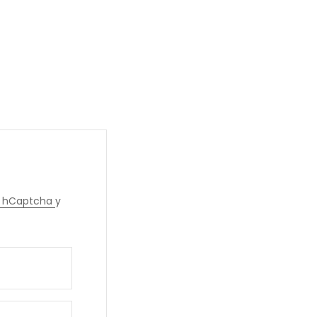
de hCaptcha
y