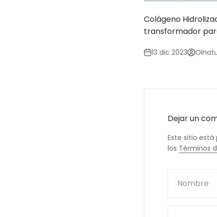
Colágeno Hidrolizad
transformador para 
13 dic 2023
Olnatu
Dejar un co
Este sitio est
los
Términos de
Nombre