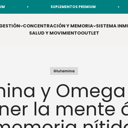
SUPLEMENTOS PREMIUM
SUPLE
GESTIÓN
CONCENTRACIÓN Y MEMORIA
SISTEMA INM
SALUD Y MOVIMIENTO
OUTLET
Glutamina
mina y Omega 
er la mente ág
memoria nítid