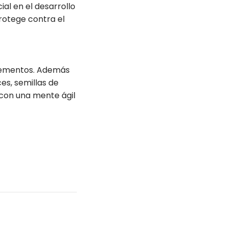
al en el desarrollo
protege contra el
lementos. Además
es, semillas de
l con una mente ágil