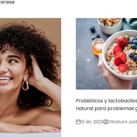
terese
Probióticos y lactobacilos
natural para problemas g
13 dic 2023
Olnatura Just